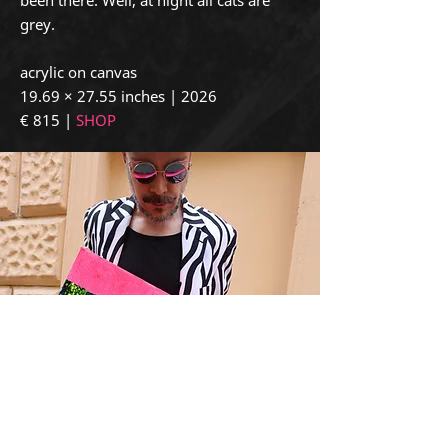
grey.
acrylic on canvas
19.69 × 27.55 inches | 2026
€ 815 |
SHOP