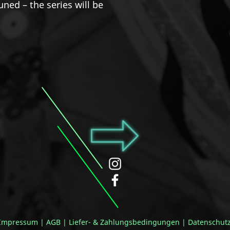
bunt wurde unbun
ned – the series will be
gewesen. Tja, nac
EN:
All year long, 
returns. Our scale
sneaks in a crab-
After the treatmen
prohibition: no dr
smoking. »Of cour
the chameleon co
lights the next of
it thought, until 
into the open pra
colour-shifter s
From colourful to 
been there. Well, a
Impressum
|
AGB
|
Liefer- & Zahlungsbedingungen
|
Datenschut