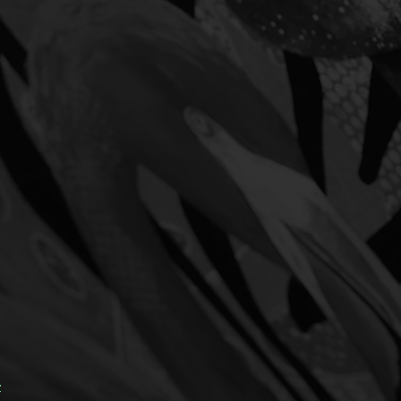
t. Als wäre es nie da
hts sind alle Katzen grau.
the call of the dental cleaning
-mosaic with a cig in its gob
walk toward the surgery.
t, the holy trinity of
inking, no eating, no
se, my body is a temple«,
os, then steps outside and
fering immediately. Secretly,
smoke signals drifted straight
ctice window. Caught. The
witches to camouflage mode.
colourless. As if it had never
t night all cats are grey.
z