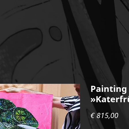
Painting
»Katerfr
Pre
€ 815,00