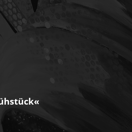
ühstück«
is