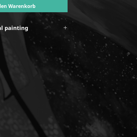
den Warenkorb
al painting
kusbuchsbaum.com/hirsche