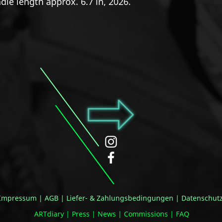
ndle length approx. 6.7 in, 2026.
Impressum
|
AGB
|
Liefer- & Zahlungsbedingungen
|
Datenschut
ARTdiary
|
Press
|
News
|
Commissions
|
FAQ