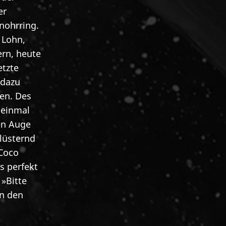
er
nohrring.
 Lohn,
ern, heute
etzte
 dazu
ten. Des
 einmal
en Auge
lüsternd
 Coco
s perfekt
»Bitte
in den