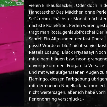
vielen Einkaufssackerl. Oder doch in d
Handtasche? Das Mädchen ohne Perle
Sei’s drum – nächster Monat, nächster
nächste Kollektion. Perlen waren gest
trägt man Rotaugenlaubfrösche! Der l
Schrei! Ein Allrounder, der fast überall
passt! Würde er bloß nicht so viel kos
Rätsels Lösung: Black Friyaaaay! Noch
mit einem blauen bzw. neon-orangen
davongekommen. Frogatella Versace f
und mit weit aufgerissenen Augen zu
Flamingo, dessen Farbgebung übrigen
mit dem neuen Nagellack harmoniert: 
nicht weitersagen, aber ich habe vorh
Perlenohrring verschluckt.«