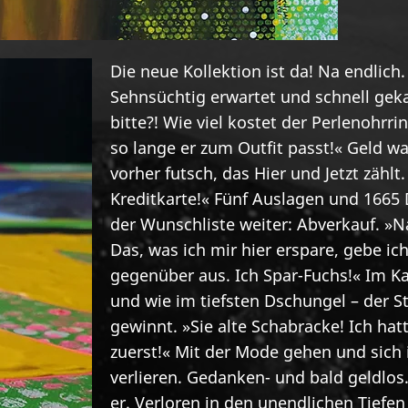
Die neue Kollektion ist da! Na endlich.
Sehnsüchtig erwartet und schnell geka
bitte?! Wie viel kostet der Perlenohrri
so lange er zum Outfit passt!« Geld w
vorher futsch, das Hier und Jetzt zählt.
Kreditkarte!« Fünf Auslagen und 1665 
der Wunschliste weiter: Abverkauf. »Na
Das, was ich mir hier erspare, gebe ic
gegenüber aus. Ich Spar-Fuchs!« Im K
und wie im tiefsten Dschungel – der S
gewinnt. »Sie alte Schabracke! Ich hat
zuerst!« Mit der Mode gehen und sich 
verlieren. Gedanken- und bald geldlos
er. Verloren in den unendlichen Tiefen