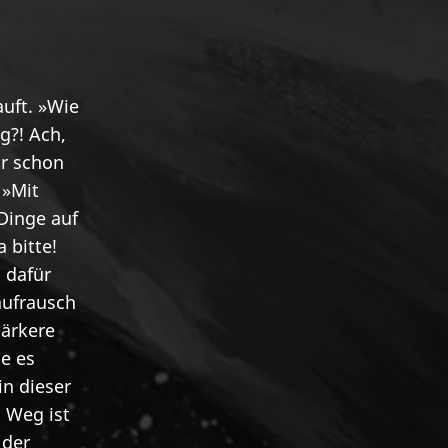
uft. »Wie
ng?! Ach,
ar schon
 »Mit
Dinge auf
 bitte!
h dafür
aufrausch
tärkere
te es
in dieser
. Weg ist
 der