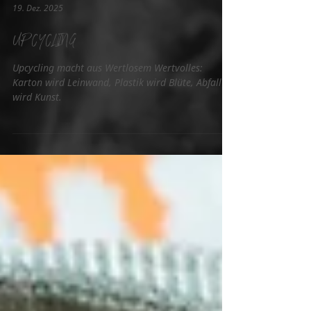
19. Dez. 2025
UPCYCLING
Upcycling macht aus Wertlosem Wertvolles:
Karton wird Leinwand, Plastik wird Blüte, Abfall
wird Kunst.