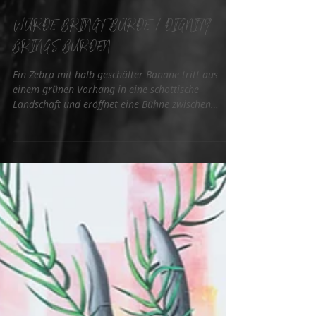
4. März
WÜRDE BRINGT BÜRDE / DIGNITY
BRINGS BURDEN
Ein Zebra mit halb geschälter Banane tritt aus
einem grünen Vorhang in eine schottische
Landschaft und eröffnet eine Bühne zwischen
Würde, Witz und drohender Groteske.