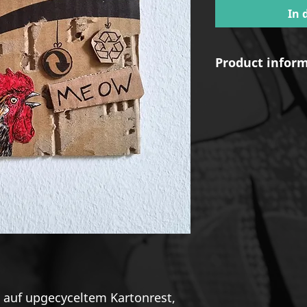
In 
Product infor
DE:
ca. DIN A6 (10
(4.13 × 5.83 inche
auf upgecyceltem Kartonrest,