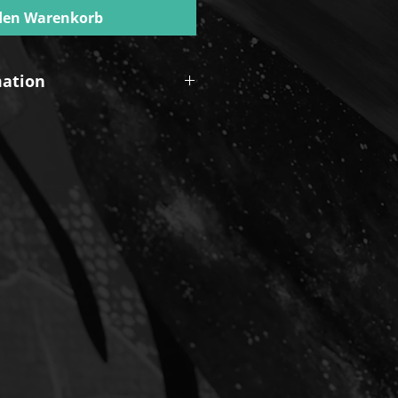
den Warenkorb
mation
.5 × 14.8 cm) //
EN:
ca. DIN A6
s)