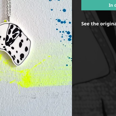
In 
See the origin
https://www.mar
ner