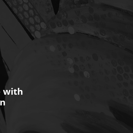
 with
an
s