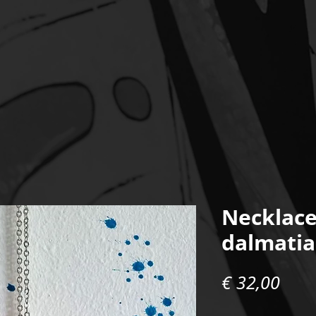
Necklace
dalmati
Prei
€ 32,00