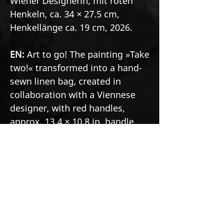
Wiener Designerin, mit roten
Henkeln, ca. 34 × 27.5 cm,
Henkellänge ca. 19 cm, 2026.
EN:
Art to go! The painting »Take
two!« transformed into a hand-
sewn linen bag, created in
collaboration with a Viennese
designer, with red handles,
approx. 13.4 × 10.8 in, handle
length approx. 7.5 in, 2026.
See the original painting
https://www.markusbuchsbaum.co
m/buntspechte