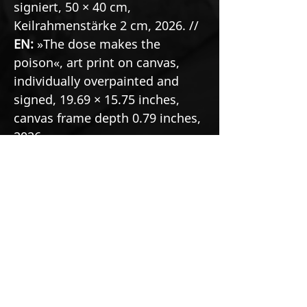
signiert, 50 × 40 cm,
Keilrahmenstärke 2 cm, 2026. //
EN:
»The dose makes the
poison«, art print on canvas,
individually overpainted and
signed, 19.69 × 15.75 inches,
canvas frame depth 0.79 inches,
2026.
See the original painting
https://www.markusbuchsbaum.co
m/munch