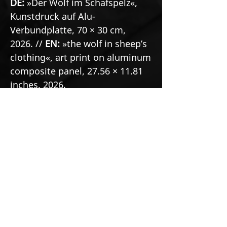
DE:
»Der Wolf im Schafspelz«,
Kunstdruck auf Alu-
Verbundplatte, 70 × 30 cm,
2026. //
EN:
»the wolf in sheep’s
clothing«, art print on aluminum
composite panel, 27.56 × 11.81
inches, 2026.
See the original painting
https://www.markusbuchsbaum.co
m/pfau