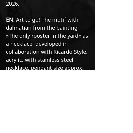
2026.
EN:
Art to go! The motif with
dalmatian from the painting
»The only rooster in the yard« as
a necklace, developed in
collaboration with
Ricardo Style
,
acrylic, with stainless steel
necklace, pendant size approx.
1.77 × 2.17 in, 2026.
See the original painting
https://www.markusbuchsbaum.co
m/dalmatiner