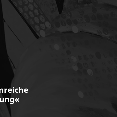
nreiche
tung«
reis