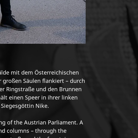
sitze ich da. Im P
Parlamentsgebäud
Säulen. Vor weit
erbaut. Sagt man.
voran gegangen se
werde ich nur au
Touristen. Heimli
Schuld, wenn sie 
SCHMATZEN würde
Aussichtspunkt, 
de mit dem Österreichischen
flanierende Reise
r großen Säulen flankiert – durch
Gestresster Grant 
ner Ringstraße und den Brunnen
Gutherzigkeit. Vo
ält einen Speer in ihrer linken
Würde nicht diese
 Siegesgöttin Nike.
in ihrer linken H
In ihrer rechten, 
ng of the Austrian Parliament. A
Ein Sieg über d
Das wäre was! Tra
and columns – through the
Hoffentlich darf 