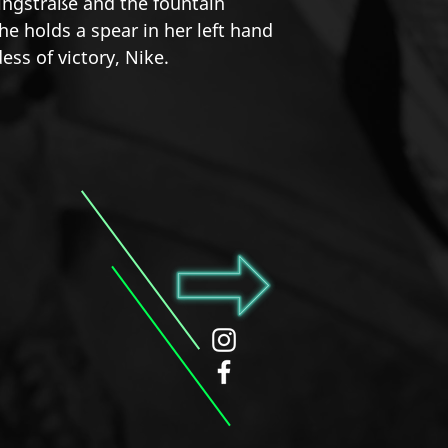
ingstraße and the fountain
Schanigarten ver
he holds a spear in her left hand
Von einem gestan
ess of victory, Nike.
einem Kaffeehäfer
einer gefalteten Z
tue ich keiner Fli
Kaiserschmarrn-Vo
Pferdeäpfel-Hei
dampfend. Rasch 
auf! Zur Spanisch
EN:
What am I? I l
delights play the
days ago. What am
Time seems irrele
Schnitzel! Wiener
Mmmmmh! The cak
a majestic heap 
wonderful, elegan