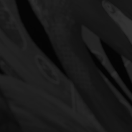
weilen. Unsanft verscheucht!
denen Einheimischen, aus
l schlürfend. Und das mit
eitung! »Schleich di!« Dabei
ege was zuleide!
rfreude: verflogen. Äpfel!
ßhunger! Warm und
eine Fliege machen und auf
en Hofreitschule.
ove sightseeing, but culinary
 leading role. Landed here two
 I saying?! Three days ago!
vant on vacation. Wiener
 Melange! Sachertorte!
e, of course, crowned with
of whipped cream. Oh, you
t, and delicious Vienna! Did I