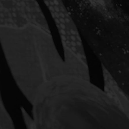
ortikus des
es, mit seinen gewaltigen
 mehr als einem Jahrhundert
 Die Mauer-Schleifung soll
in. Logisch. So schlau
s den Gesprächen der
ch gelauscht – nicht meine
so laut schwatzen!
 ich gerne! Der erhöhte
traumhaft! Hektische Wiener,
nde. Leicht zu unterscheiden!
trifft auf gechillte
rurteil? Vieles zu beäugen.
 Pallas Athene – einen Speer
and haltend – im Weg stehen.
übrigens, Siegesgöttin Nike.
en aufkommenden Hunger!
ditionelles Wiener Café?
ich heute länger im