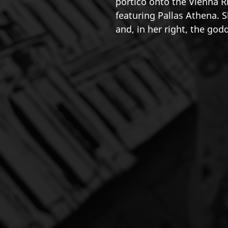
portico onto the Vienna R
featuring Pallas Athena. S
and, in her right, the godd