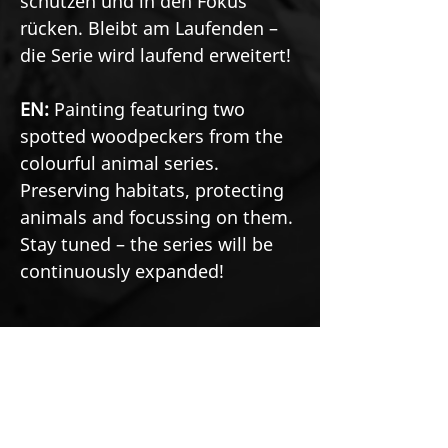
schützen und in den Fokus
rücken. Bleibt am Laufenden –
die Serie wird laufend erweitert!
EN:
Painting featuring two
spotted woodpeckers from the
colourful animal series.
Preserving habitats, protecting
animals and focussing on them.
Stay tuned – the series will be
continuously expanded!
Product information
DE:
»Nimm zwei!«, Acryl auf Leinen,
Story
60 × 60 cm, Keilrahmenstärke 4.5 cm,
2025.
DE:
Das Schweigen des
See more details